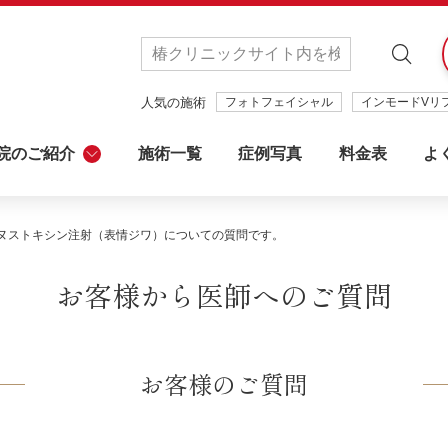
人気の施術
フォトフェイシャル
インモードVリ
院のご紹介
施術一覧
症例写真
料金表
よ
ヌストキシン注射（表情ジワ）についての質問です。
お客様から医師へのご質問
UBAKIクリニック
名古屋院
心
お客様のご質問
一丁目駅から徒歩0分
栄駅から徒歩3分