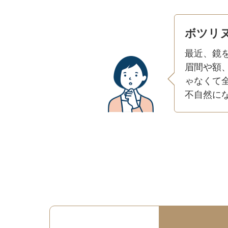
ボツリ
最近、鏡
眉間や額
ゃなくて
不自然に