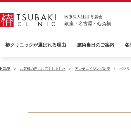
医療法人社団 育麗会
銀座・名古屋・心斎橋
椿クリニックが選ばれる理由
施術当日のご案内
各
HOME
お客様の声にお応えしました
アンチエイジング治療
ボツリ
銀座TS
銀座