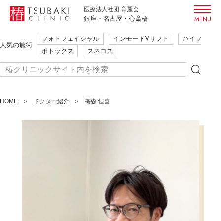
医療法人社団 育麗会
銀座・名古屋・心斎橋
フォトフェイシャル
インモードVリフト
ハイフ
初めての方も安心・安全
人気の施術
ボトックス
スネコス
ご相談だけでも大歓迎
本当に必要な施術のみ提案
簡単WEB予約
HOME
まずはご予約
ドクター紹介
梅森 恒喜
24時間受付
はこちら
フォトフェイシャル
インモードVリフト
ハイフ
人気の施術
ボトックス
スネコス