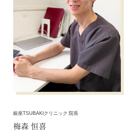
椿クリニックが選ばれる理由
施術当日のご案内
各院のご紹介
施術一覧
症例写真
料金表
よくあるご質問
美容医療コラム
銀座TSUBAKIクリニック 院長
梅森 恒喜