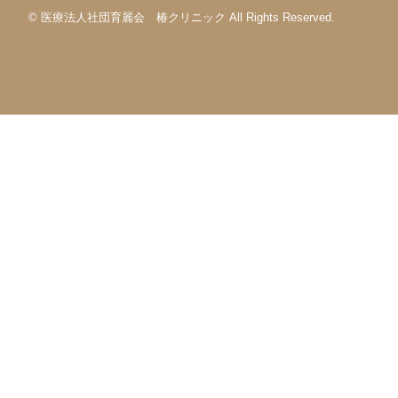
© 医療法人社団育麗会 椿クリニック All Rights Reserved.