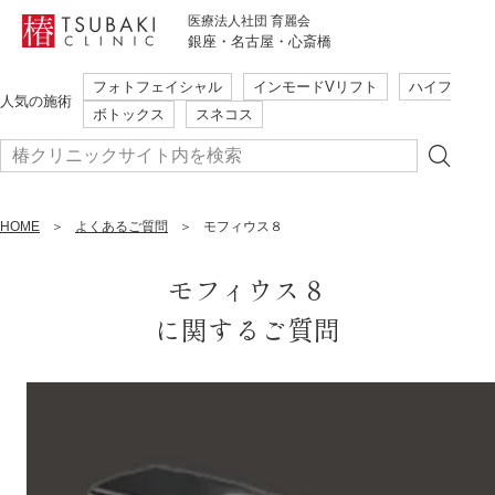
医療法人社団 育麗会
銀座・名古屋・心斎橋
フォトフェイシャル
インモードVリフト
ハイフ
初めての方も安心・安全
人気の施術
ボトックス
スネコス
ご相談だけでも大歓迎
本当に必要な施術のみ提案
簡単WEB予約
HOME
まずはご予約
よくあるご質問
モフィウス８
24時間受付
はこちら
モフィウス８
に関するご質問
フォトフェイシャル
インモードVリフト
ハイフ
人気の施術
ボトックス
スネコス