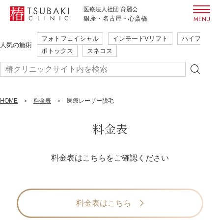
医療法人社団 育麗会
銀座・名古屋・心斎橋
フォトフェイシャル
インモードVリフト
ハイフ
初めての方も安心・安全
人気の施術
ボトックス
スネコス
ご相談だけでも大歓迎
本当に必要な施術のみ提案
簡単WEB予約
HOME
まずはご予約
料金表
医療レーザー脱毛
24時間受付
はこちら
料金表
フォトフェイシャル
インモードVリフト
ハイフ
料金表はこちらをご確認ください
人気の施術
ボトックス
スネコス
料金表はこちら