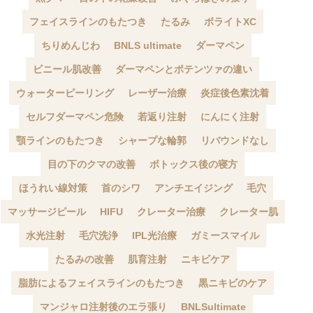
フェイスラインのもたつき
たるみ
ボライトXC
ちりめんじわ
BNLS ultimate
ダーマペン
ビニール肌改善
ダーマペンとポテンツァの違い
ウォーターピーリング
レーザー治療
炎症後色素沈着
セルフダーマペン危険
若返り注射
にんにく注射
顎ラインのもたつき
シャープな輪郭
リバウンドなし
目の下のクマの改善
ボトックス後の寝方
ほうれい線対策
首のシワ
アンチエイジング
毛穴
マッサージピール
HIFU
クレーター治療
クレーター肌
水光注射
毛穴洗浄
IPL光治療
ガミースマイル
たるみの改善
肌育注射
ニキビケア
脂肪によるフェイスラインのもたつき
黒ニキビのケア
マンジャロ注射後のエラ張り
BNLSultimate