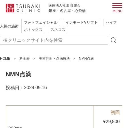
医療法人社団 育麗会
銀座・名古屋・心斎橋
フォトフェイシャル
インモードVリフト
ハイフ
初めての方も安心・安全
人気の施術
ボトックス
スネコス
ご相談だけでも大歓迎
本当に必要な施術のみ提案
簡単WEB予約
HOME
まずはご予約
料金表
美容注射・点滴療法
NMN点滴
24時間受付
はこちら
NMN点滴
投稿日：2024.09.16
フォトフェイシャル
インモードVリフト
ハイフ
人気の施術
ボトックス
スネコス
初回
¥29,800