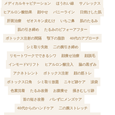
メディカルキャビテーション
ほうれい線
サノレックス
ヒアルロン酸効果
顔やせ
バニーライン
日焼けした肌
肝斑治療
ゼオスキン皮むけ
いちご鼻
肌のたるみ
肌の引き締め
たるみのビフォーアフター
ボトックス注射の間隔
顎下の脂肪
40代のアプローチ
シミ取り失敗
二の腕引き締め
リモートワークでできるシワ
顔痩せ治療
顔脱毛
インモードVリフト
ヒアルロン酸注入
脇の黒ずみ
アクネトレント
ボトックス注射
顔の筋トレ
ボトックス口角
シミ取り放題
ニキビ跡ケア
涙袋
色素沈着
たるみ改善
お腹痩せ
掻きむしり跡
首の短さ改善
バレずにメンズケア
40代からのハンドケア
二の腕ストレッチ