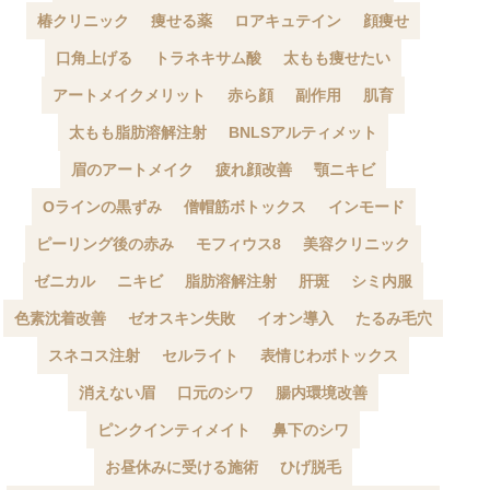
椿クリニック
痩せる薬
ロアキュテイン
顔痩せ
口角上げる
トラネキサム酸
太もも痩せたい
アートメイクメリット
赤ら顔
副作用
肌育
太もも脂肪溶解注射
BNLSアルティメット
眉のアートメイク
疲れ顔改善
顎ニキビ
Oラインの黒ずみ
僧帽筋ボトックス
インモード
ピーリング後の赤み
モフィウス8
美容クリニック
ゼニカル
ニキビ
脂肪溶解注射
肝斑
シミ内服
色素沈着改善
ゼオスキン失敗
イオン導入
たるみ毛穴
スネコス注射
セルライト
表情じわボトックス
消えない眉
口元のシワ
腸内環境改善
ピンクインティメイト
鼻下のシワ
お昼休みに受ける施術
ひげ脱毛