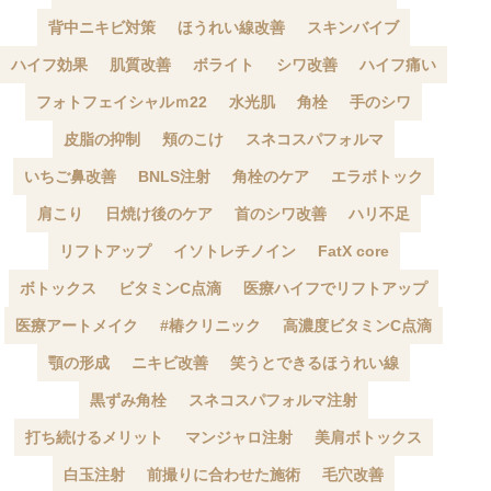
背中ニキビ対策
ほうれい線改善
スキンバイブ
ハイフ効果
肌質改善
ボライト
シワ改善
ハイフ痛い
フォトフェイシャルｍ22
水光肌
角栓
手のシワ
皮脂の抑制
頬のこけ
スネコスパフォルマ
いちご鼻改善
BNLS注射
角栓のケア
エラボトック
肩こり
日焼け後のケア
首のシワ改善
ハリ不足
リフトアップ
イソトレチノイン
FatX core
ボトックス
ビタミンC点滴
医療ハイフでリフトアップ
医療アートメイク
#椿クリニック
高濃度ビタミンC点滴
顎の形成
ニキビ改善
笑うとできるほうれい線
黒ずみ角栓
スネコスパフォルマ注射
打ち続けるメリット
マンジャロ注射
美肩ボトックス
白玉注射
前撮りに合わせた施術
毛穴改善