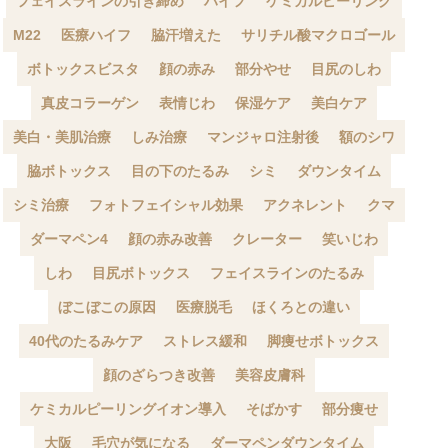
フェイスラインの引き締め
ハイフ
ケミカルピーリング
M22
医療ハイフ
脇汗増えた
サリチル酸マクロゴール
ボトックスビスタ
顔の赤み
部分やせ
目尻のしわ
真皮コラーゲン
表情じわ
保湿ケア
美白ケア
美白・美肌治療
しみ治療
マンジャロ注射後
額のシワ
脇ボトックス
目の下のたるみ
シミ
ダウンタイム
シミ治療
フォトフェイシャル効果
アクネレント
クマ
ダーマペン4
顔の赤み改善
クレーター
笑いじわ
しわ
目尻ボトックス
フェイスラインのたるみ
ぼこぼこの原因
医療脱毛
ほくろとの違い
40代のたるみケア
ストレス緩和
脚痩せボトックス
顔のざらつき改善
美容皮膚科
ケミカルピーリングイオン導入
そばかす
部分痩せ
大阪
毛穴が気になる
ダーマペンダウンタイム