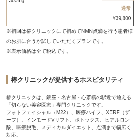
300mg
椿クリニックが選ばれる理由
通常
施術当日のご案内
¥39,800
※初回は椿クリニックにて初めてNMN点滴を行う患者様
各院のご紹介
のお肌に合うか試していただくプランです。
施術一覧
症例写真
料金表
※表示価格は全て税込です。
よくあるご質問
美容医療コラム
椿クリニックが提供するホスピタリティ
椿クリニックは、銀座・名古屋・心斎橋の駅近で通える
「切らない美容医療」専門クリニックです。
フォトフェイシャル（M22）、医療ハイフ、XERF（ザ
ーフ）、インモードVリフト、ボトックス、ヒアルロン
酸、医療脱毛、メディカルダイエット、点滴まで幅広く
対応。