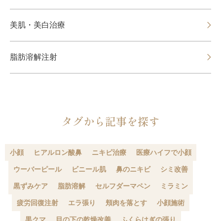
美肌・美白治療
脂肪溶解注射
タグから記事を探す
小顔
ヒアルロン酸鼻
ニキビ治療
医療ハイフで小顔
ウーバーピール
ビニール肌
鼻のニキビ
シミ改善
黒ずみケア
脂肪溶解
セルフダーマペン
ミラミン
疲労回復注射
エラ張り
頬肉を落とす
小顔施術
黒クマ
目の下の乾燥改善
ふくらはぎの張り