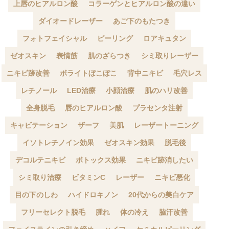
上唇のヒアルロン酸
コラーゲンとヒアルロン酸の違い
ダイオードレーザー
あご下のもたつき
フォトフェイシャル
ピーリング
ロアキュタン
ゼオスキン
表情筋
肌のざらつき
シミ取りレーザー
ニキビ跡改善
ボライトぼこぼこ
背中ニキビ
毛穴レス
レチノール
LED治療
小顔治療
肌のハリ改善
全身脱毛
唇のヒアルロン酸
プラセンタ注射
キャビテーション
ザーフ
美肌
レーザートーニング
イソトレチノイン効果
ゼオスキン効果
脱毛後
デコルテニキビ
ボトックス効果
ニキビ跡消したい
シミ取り治療
ビタミンC
レーザー
ニキビ悪化
目の下のしわ
ハイドロキノン
20代からの美白ケア
フリーセレクト脱毛
腫れ
体の冷え
脇汗改善