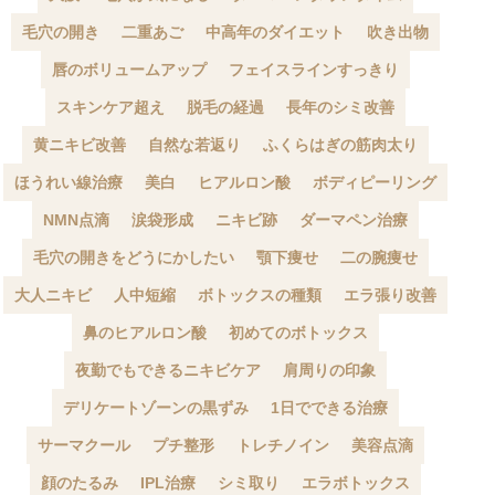
毛穴の開き
二重あご
中高年のダイエット
吹き出物
唇のボリュームアップ
フェイスラインすっきり
スキンケア超え
脱毛の経過
長年のシミ改善
黄ニキビ改善
自然な若返り
ふくらはぎの筋肉太り
ほうれい線治療
美白
ヒアルロン酸
ボディピーリング
NMN点滴
涙袋形成
ニキビ跡
ダーマペン治療
毛穴の開きをどうにかしたい
顎下痩せ
二の腕痩せ
大人ニキビ
人中短縮
ボトックスの種類
エラ張り改善
鼻のヒアルロン酸
初めてのボトックス
夜勤でもできるニキビケア
肩周りの印象
デリケートゾーンの黒ずみ
1日でできる治療
サーマクール
プチ整形
トレチノイン
美容点滴
顔のたるみ
IPL治療
シミ取り
エラボトックス