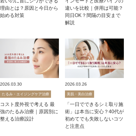
若いのに首にシワができる
インモードと医療ハイフの
理由とは？原因と今日から
違いを比較｜併用は可能？
始める対策
同日OK？間隔の目安まで
解説
2026.03.30
2026.03.26
たるみ・エイジングケア治療
美肌・美白治療
コスト度外視で考える 最
「一日でできるシミ取り施
強のたるみ治療｜原因別に
術」は本当に安心？40代が
整える治療設計
初めてでも失敗しないコツ
と注意点