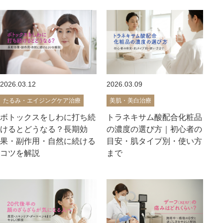
2026.03.12
2026.03.09
たるみ・エイジングケア治療
美肌・美白治療
ボトックスをしわに打ち続
トラネキサム酸配合化粧品
けるとどうなる？長期効
の濃度の選び方｜初心者の
果・副作用・自然に続ける
目安・肌タイプ別・使い方
コツを解説
まで