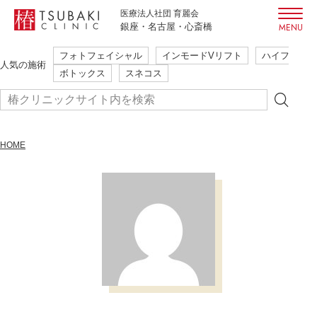
医療法人社団 育麗会
銀座・名古屋・心斎橋
フォトフェイシャル
インモードVリフト
ハイフ
初めての方も安心・安全
人気の施術
ボトックス
スネコス
ご相談だけでも大歓迎
本当に必要な施術のみ提案
簡単WEB予約
HOME
まずはご予約
24時間受付
はこちら
フォトフェイシャル
インモードVリフト
ハイフ
人気の施術
ボトックス
スネコス