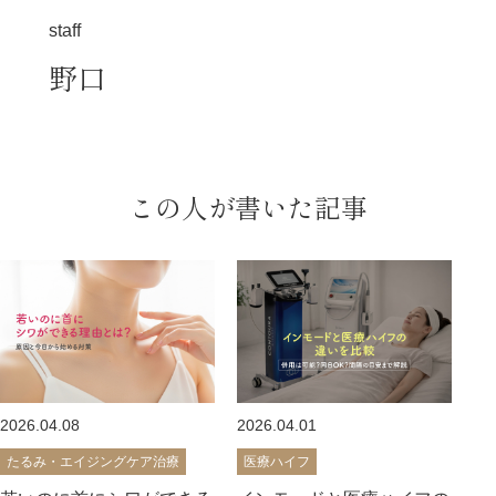
椿クリニックが選ばれる理由
staff
施術当日のご案内
野口
各院のご紹介
施術一覧
症例写真
料金表
この人が書いた記事
よくあるご質問
美容医療コラム
2026.04.08
2026.04.01
たるみ・エイジングケア治療
医療ハイフ