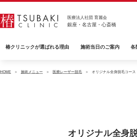
医療法人社団 育麗会
銀座・名古屋・心斎橋
椿クリニックが選ばれる理由
施術当日のご案内
各
HOME
施術メニュー
医療レーザー脱毛
オリジナル全身脱毛コース
銀座TS
銀座
オリジナル全身