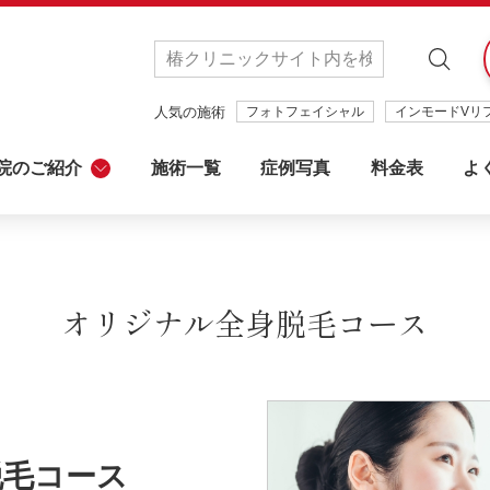
人気の施術
フォトフェイシャル
インモードVリ
院のご紹介
施術一覧
症例写真
料金表
よ
オリジナル全身脱毛コース
UBAKIクリニック
名古屋院
心
一丁目駅から徒歩0分
栄駅から徒歩3分
脱毛コース