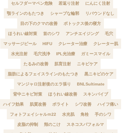
セルフダーマペン危険
若返り注射
にんにく注射
顎ラインのもたつき
シャープな輪郭
リバウンドなし
目の下のクマの改善
ボトックス後の寝方
ほうれい線対策
首のシワ
アンチエイジング
毛穴
マッサージピール
HIFU
クレーター治療
クレーター肌
水光注射
毛穴洗浄
IPL光治療
ガミースマイル
たるみの改善
肌育注射
ニキビケア
脂肪によるフェイスラインのもたつき
黒ニキビのケア
マンジャロ注射後のエラ張り
BNLSultimate
背中ニキビ対策
ほうれい線改善
スキンバイブ
ハイフ効果
肌質改善
ボライト
シワ改善
ハイフ痛い
フォトフェイシャルｍ22
水光肌
角栓
手のシワ
皮脂の抑制
頬のこけ
スネコスパフォルマ