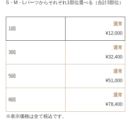
椿クリニックが選ばれる理由
S・M・Lパーツからそれぞれ1部位選べる（合計3部位）
施術当日のご案内
通常
1回
各院のご紹介
¥12,000
施術一覧
症例写真
料金表
通常
3回
¥32,400
よくあるご質問
通常
美容医療コラム
5回
¥51,000
通常
8回
¥78,400
※表示価格は全て税込です。