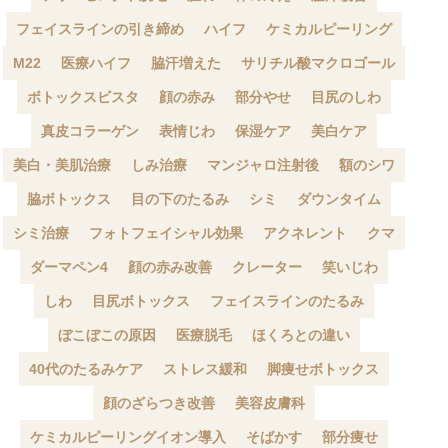
フェイスラインの引き締め
ハイフ
ケミカルピーリング
M22
医療ハイフ
脇汗増えた
サリチル酸マクロゴール
ボトックスビスタ
顔の赤み
部分やせ
目尻のしわ
真皮コラーゲン
表情じわ
保湿ケア
美白ケア
美白・美肌治療
しみ治療
マンジャロ注射後
額のシワ
脇ボトックス
目の下のたるみ
シミ
ダウンタイム
シミ治療
フォトフェイシャル効果
アクネレント
クマ
ダーマペン4
顔の赤み改善
クレーター
笑いじわ
しわ
目尻ボトックス
フェイスラインのたるみ
ぼこぼこの原因
医療脱毛
ほくろとの違い
40代のたるみケア
ストレス緩和
脚痩せボトックス
顔のざらつき改善
美容皮膚科
ケミカルピーリングイオン導入
そばかす
部分痩せ