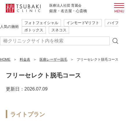
医療法人社団 育麗会
銀座・名古屋・心斎橋
フォトフェイシャル
インモードVリフト
ハイフ
初めての方も安心・安全
人気の施術
ボトックス
スネコス
ご相談だけでも大歓迎
本当に必要な施術のみ提案
簡単WEB予約
HOME
まずはご予約
料金表
医療レーザー脱毛
フリーセレクト脱毛コース
24時間受付
はこちら
フリーセレクト脱毛コース
更新日：2026.07.09
フォトフェイシャル
インモードVリフト
ハイフ
人気の施術
ボトックス
スネコス
ライトプラン