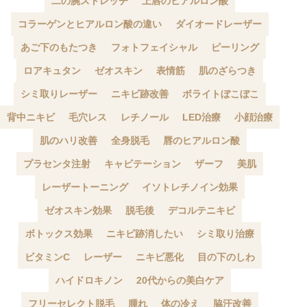
二の腕ストレッチ
上唇のヒアルロン酸
コラーゲンとヒアルロン酸の違い
ダイオードレーザー
あご下のもたつき
フォトフェイシャル
ピーリング
ロアキュタン
ゼオスキン
表情筋
肌のざらつき
シミ取りレーザー
ニキビ跡改善
ボライトぼこぼこ
背中ニキビ
毛穴レス
レチノール
LED治療
小顔治療
肌のハリ改善
全身脱毛
唇のヒアルロン酸
プラセンタ注射
キャビテーション
ザーフ
美肌
レーザートーニング
イソトレチノイン効果
ゼオスキン効果
脱毛後
デコルテニキビ
ボトックス効果
ニキビ跡消したい
シミ取り治療
ビタミンC
レーザー
ニキビ悪化
目の下のしわ
ハイドロキノン
20代からの美白ケア
フリーセレクト脱毛
腫れ
体の冷え
脇汗改善