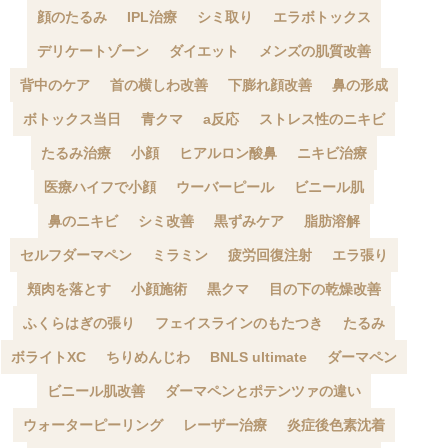
顔のたるみ
IPL治療
シミ取り
エラボトックス
デリケートゾーン
ダイエット
メンズの肌質改善
背中のケア
首の横しわ改善
下膨れ顔改善
鼻の形成
ボトックス当日
青クマ
a反応
ストレス性のニキビ
たるみ治療
小顔
ヒアルロン酸鼻
ニキビ治療
医療ハイフで小顔
ウーバーピール
ビニール肌
鼻のニキビ
シミ改善
黒ずみケア
脂肪溶解
セルフダーマペン
ミラミン
疲労回復注射
エラ張り
頬肉を落とす
小顔施術
黒クマ
目の下の乾燥改善
ふくらはぎの張り
フェイスラインのもたつき
たるみ
ボライトXC
ちりめんじわ
BNLS ultimate
ダーマペン
ビニール肌改善
ダーマペンとポテンツァの違い
ウォーターピーリング
レーザー治療
炎症後色素沈着