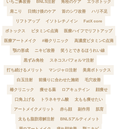
いちご鼻改善
BNLS注射
角栓のケア
エラボトック
肩こり
日焼け後のケア
首のシワ改善
ハリ不足
リフトアップ
イソトレチノイン
FatX core
ボトックス
ビタミンC点滴
医療ハイフでリフトアップ
医療アートメイク
#椿クリニック
高濃度ビタミンC点滴
顎の形成
ニキビ改善
笑うとできるほうれい線
黒ずみ角栓
スネコスパフォルマ注射
打ち続けるメリット
マンジャロ注射
美肩ボトックス
白玉注射
前撮りに合わせた施術
毛穴改善
椿クリニック
痩せる薬
ロアキュテイン
顔痩せ
口角上げる
トラネキサム酸
太もも痩せたい
アートメイクメリット
赤ら顔
副作用
肌育
太もも脂肪溶解注射
BNLSアルティメット
眉のアートメイク
疲れ顔改善
顎ニキビ