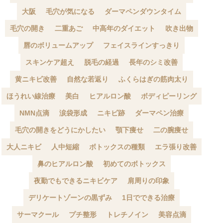
大阪
毛穴が気になる
ダーマペンダウンタイム
毛穴の開き
二重あご
中高年のダイエット
吹き出物
唇のボリュームアップ
フェイスラインすっきり
スキンケア超え
脱毛の経過
長年のシミ改善
黄ニキビ改善
自然な若返り
ふくらはぎの筋肉太り
ほうれい線治療
美白
ヒアルロン酸
ボディピーリング
NMN点滴
涙袋形成
ニキビ跡
ダーマペン治療
毛穴の開きをどうにかしたい
顎下痩せ
二の腕痩せ
大人ニキビ
人中短縮
ボトックスの種類
エラ張り改善
鼻のヒアルロン酸
初めてのボトックス
夜勤でもできるニキビケア
肩周りの印象
デリケートゾーンの黒ずみ
1日でできる治療
サーマクール
プチ整形
トレチノイン
美容点滴