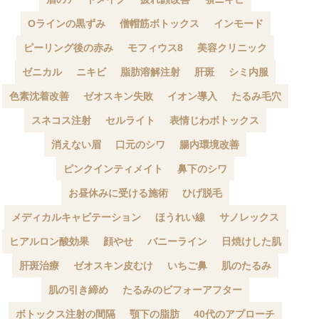
Oラインの黒ずみ
僧帽筋ボトックス
インモード
ピーリング後の赤み
モフィウス8
美容クリニック
ゼニカル
ニキビ
脂肪溶解注射
肝斑
シミ内服
色素沈着改善
ゼオスキン失敗
イオン導入
たるみ毛穴
スネコス注射
セルライト
表情じわボトックス
消えない眉
口元のシワ
腸内環境改善
ピンクインティメイト
鼻下のシワ
お昼休みに受ける施術
ひげ脱毛
メディカルキャビテーション
ほうれい線
サノレックス
ヒアルロン酸効果
顔やせ
バニーライン
日焼けした肌
肝斑治療
ゼオスキン皮むけ
いちご鼻
肌のたるみ
肌の引き締め
たるみのビフォーアフター
ボトックス注射の間隔
顎下の脂肪
40代のアプローチ