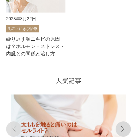
椿クリニックが選ばれる理由
施術当日のご案内
2025年8月22日
毛穴・にきび治療
各院のご紹介
繰り返す顎ニキビの原因
施術一覧
症例写真
料金表
は？ホルモン・ストレス・
内臓との関係と治し方
よくあるご質問
美容医療コラム
人気記事