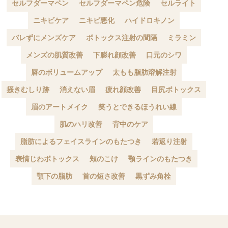
セルフダーマペン
セルフダーマペン危険
セルライト
ニキビケア
ニキビ悪化
ハイドロキノン
バレずにメンズケア
ボトックス注射の間隔
ミラミン
メンズの肌質改善
下膨れ顔改善
口元のシワ
唇のボリュームアップ
太もも脂肪溶解注射
掻きむしり跡
消えない眉
疲れ顔改善
目尻ボトックス
眉のアートメイク
笑うとできるほうれい線
肌のハリ改善
背中のケア
脂肪によるフェイスラインのもたつき
若返り注射
表情じわボトックス
頬のこけ
顎ラインのもたつき
顎下の脂肪
首の短さ改善
黒ずみ角栓