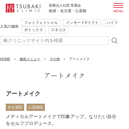
医療法人社団 育麗会
銀座・名古屋・心斎橋
フォトフェイシャル
インモードVリフト
ハイフ
初めての方も安心・安全
人気の施術
ボトックス
スネコス
ご相談だけでも大歓迎
本当に必要な施術のみ提案
簡単WEB予約
HOME
まずはご予約
施術メニュー
その他
アートメイク
24時間受付
はこちら
アートメイク
フォトフェイシャル
インモードVリフト
ハイフ
アートメイク
人気の施術
ボトックス
スネコス
名古屋院
心斎橋院
メディカルアートメイクで印象アップ。なりたい自分
をセルフプロデュース。