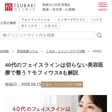
医療法人社団 育麗会
銀座・名古屋・心斎橋
フォトフェイシャル
インモードVリフト
ハイフ
初めての方も安心・安全
人気の施術
ボトックス
スネコス
ご相談だけでも大歓迎
本当に必要な施術のみ提案
簡単WEB予約
HOME
まずはご予約
美容医療コラム
たるみ・エイジングケア治療
40代のフェ
24時間受付
はこちら
40代のフェイスラインは切らない美容医
療で整う？モフィウス8も解説
フォトフェイシャル
インモードVリフト
ハイフ
人気の施術
投稿日：2026.06.15
ボトックス
たるみ・エイジングケア治療
スネコス