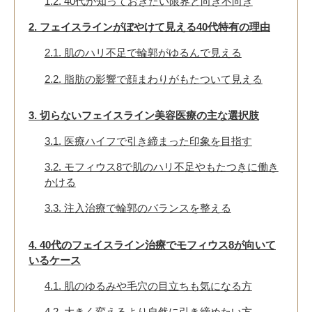
1.2.
40代が知っておきたい限界と向き不向き
2.
フェイスラインがぼやけて見える40代特有の理由
2.1.
肌のハリ不足で輪郭がゆるんで見える
2.2.
脂肪の影響で顔まわりがもたついて見える
3.
切らないフェイスライン美容医療の主な選択肢
3.1.
医療ハイフで引き締まった印象を目指す
3.2.
モフィウス8で肌のハリ不足やもたつきに働き
かける
3.3.
注入治療で輪郭のバランスを整える
4.
40代のフェイスライン治療でモフィウス8が向いて
いるケース
4.1.
肌のゆるみや毛穴の目立ちも気になる方
4.2.
大きく変えるより自然に引き締めたい方