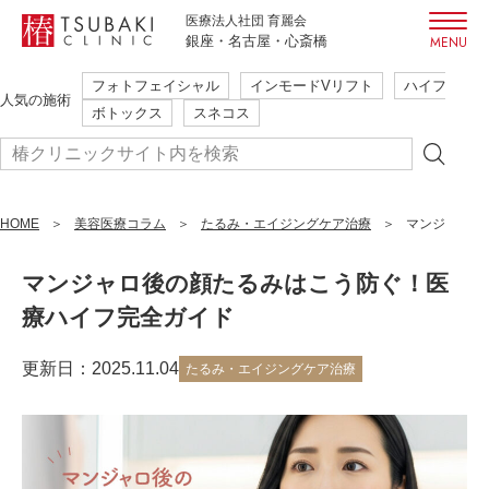
医療法人社団 育麗会
銀座・名古屋・心斎橋
フォトフェイシャル
インモードVリフト
ハイフ
初めての方も安心・安全
人気の施術
ボトックス
スネコス
ご相談だけでも大歓迎
本当に必要な施術のみ提案
簡単WEB予約
HOME
まずはご予約
美容医療コラム
たるみ・エイジングケア治療
マンジャロ後
24時間受付
はこちら
マンジャロ後の顔たるみはこう防ぐ！医
療ハイフ完全ガイド
フォトフェイシャル
インモードVリフト
ハイフ
人気の施術
更新日：2025.11.04
ボトックス
たるみ・エイジングケア治療
スネコス