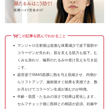
椿クリニックが選ばれる理由
施術当日のご案内
各院のご紹介
この記事を読んでわかること
施術一覧
症例写真
料金表
マンジャロ注射後は急激な体重減少で皮下脂肪や
よくあるご質問
コラーゲンが失われ、肌を支える筋力も低下。む
くみも加わり、輪郭のたるみや老け見えを引き起
美容医療コラム
こす。
超音波でSMAS筋膜に熱を与え収縮させ、内側か
らリフトアップ。施術後すぐ効果を実感でき、数
か月かけてコラーゲン生成が進むのが特徴。
年齢・肌質・たるみの深さで効果は変化します。
セルフチェック後に医師との相談が必須。妊娠中