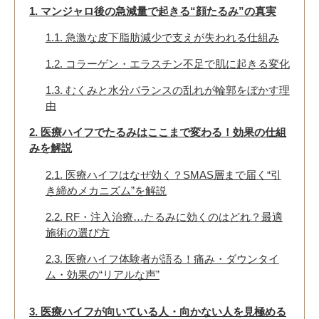
1.
マンジャロ後の急減量で起きる“顔たるみ”の真実
1.1.
急激な皮下脂肪減少で支えが失われる仕組み
1.2.
コラーゲン・エラスチン不足で肌に起きる変化
1.3.
むくみと水分バランスの乱れが輪郭をぼかす理
由
2.
医療ハイフでたるみはここまで変わる！効果の仕組
みを解説
2.1.
医療ハイフはなぜ効く？SMAS層まで届く“引
き締めメカニズム”を解説
2.2.
RF・注入治療…たるみに効くのはどれ？最適
施術の選び方
2.3.
医療ハイフ体験者が語る！痛み・ダウンタイ
ム・効果の“リアルな声”
3.
医療ハイフが向いている人・向かない人を見極める