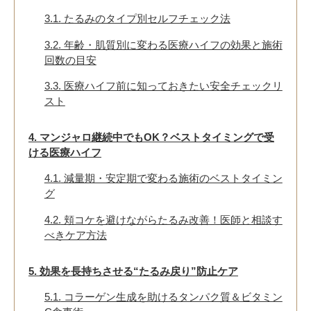
3.1.
たるみのタイプ別セルフチェック法
3.2.
年齢・肌質別に変わる医療ハイフの効果と施術
回数の目安
3.3.
医療ハイフ前に知っておきたい安全チェックリ
スト
4.
マンジャロ継続中でもOK？ベストタイミングで受
ける医療ハイフ
4.1.
減量期・安定期で変わる施術のベストタイミン
グ
4.2.
頬コケを避けながらたるみ改善！医師と相談す
べきケア方法
5.
効果を長持ちさせる“たるみ戻り”防止ケア
5.1.
コラーゲン生成を助けるタンパク質＆ビタミン